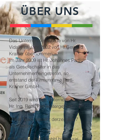
ÜBER UNS
Das Unternehmen wurde von Hr.
Vidally im Jahr 2002 von Hr.Gerhard
Krainer übernommen.
Im Jahr 2009 ist Hr. Johannes Partl
als Gesellschafter in das
Unternehmen eingetreten, so
entstand der Firmenname Partl-
Krainer GmbH.
Seit 2019 wird das Unternehmen von
Hr. Ing. René Perl weitergeführt.
Unser Team besteht derzeit aus 7
Mitarbeitern.
Mit der Ing. Perl GmbH haben sie